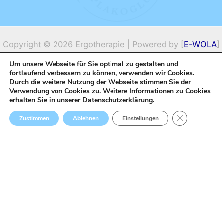
Menschen jeden Alters auf ihrem individuellen Weg
Um unsere Webseite für Sie optimal zu gestalten und
zu begleiten.
Copyright © 2026 Ergotherapie | Powered by
[
E-WOLA
]
fortlaufend verbessern zu können, verwenden wir Cookies.
(Vollzeit/Teilzeit/Minijobbasis)
Durch die weitere Nutzung der Webseite stimmen Sie der
Verwendung von Cookies zu. Weitere Informationen zu Cookies
erhalten Sie in unserer
Datenschutzerklärung.
GDPR Cookie
Zustimmen
Ablehnen
Einstellungen
Mehr Informationen