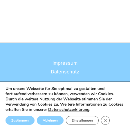
Impressum
Datenschutz
Um unsere Webseite für Sie optimal zu gestalten und
fortlaufend verbessern zu können, verwenden wir Cookies.
Durch die weitere Nutzung der Webseite stimmen Sie der
Verwendung von Cookies zu. Weitere Informationen zu Cookies
Copyright © 2026 Ergotherapie | Powered by
[
E-WOLA
]
erhalten Sie in unserer
Datenschutzerklärung.
GDPR Cookie
Zustimmen
Ablehnen
Einstellungen